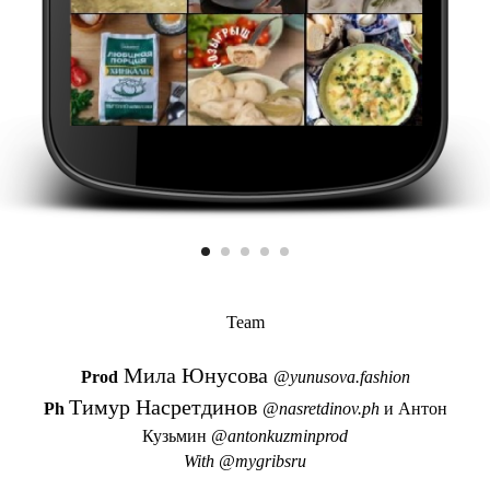
Team
Мила Юнусова
Prod
@yunusova.fashion
Тимур Насретдинов
Ph
@nasretdinov.ph
и Антон
Кузьмин
@antonkuzminprod
With @mygribsru