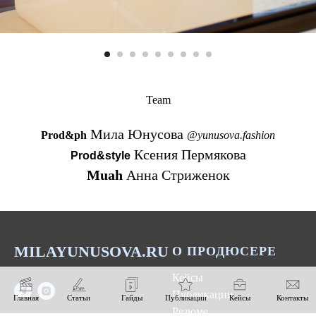
Team
Мила Юнусова
Prod&ph
@yunusova.fashion
Ксения Пермякова
Prod&style
Muah
Анна Стриженок
MILAYUNUSOVA.RU
О ПРОДЮСЕРЕ
Кейсы
Публикации
Главная
Статьи
Гайды
Публикации
Кейсы
Контакты
Резюме